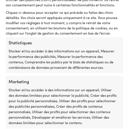
son consentement peut nuire à certaines fonctionnalités et fonctions.
Cliquez ci-dessous pour accepter ce qui précède ou faites des choix
détaillés. Vos choix seront appliqués uniquement à ce site. Vous pouvez
Chaise de camping pliable /
Chaise de camping pliable /
modifier vos réglages à tout moment, y compris le retrait de votre
chaise de pêche sur glace iFish
chaise de pêche sur glace iFish
consentement, en utilisant les boutons de la politique de cookies, ou en
IceChair Quattro
IceChair Triad
cliquant sur l’onglet de gestion du consentement en bas de l’écran.
2 EN STOCK
1 EN STOCK
Statistiques
Le
Le
69,99
€
Px cons.
45,90
€
43,78
€
prix
pri
TVA incl.
TVA incl.
Stocker et/ou accéder à des informations sur un appareil, Mesurer
initial
act
la performance des publicités, Mesurer la performance des
était :
est 
contenus, Comprendre les publics par le biais de statistiques ou de
45,90 €.
43,
combinaisons de données provenant de différentes sources.
Marketing
Stocker et/ou accéder à des informations sur un appareil, Utiliser
Notre garantie de prix – tout
des données limitées pour sélectionner la publicité, Créer des profils
pour la publicité personnalisée, Utiliser des profils pour sélectionner
simplement
des publicités personnalisées, Créer des profils de contenus
personnalisés, Utiliser des profils pour sélectionner des contenus
Achetez maintenant, comparez le prix plus tard.
personnalisés, Développer et améliorer les services, Utiliser des
Notre garantie de prix est très simple : nous nous
données limitées pour sélectionner le contenu.
alignons sur tous les magasins dans le monde