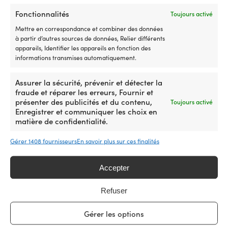
entier. Vous pouvez acheter votre équipement en
Fonctionnalités
Toujours activé
toute tranquillité dès maintenant – si vous le
Mettre en correspondance et combiner des données
trouvez moins cher dans un autre magasin dans
à partir d’autres sources de données, Relier différents
un délai de 14 jours, nous ajustons le prix après
appareils, Identifier les appareils en fonction des
votre achat. Aucune condition compliquée.
informations transmises automatiquement.
Notre garantie de prix
Assurer la sécurité, prévenir et détecter la
fraude et réparer les erreurs, Fournir et
présenter des publicités et du contenu,
Toujours activé
Enregistrer et communiquer les choix en
matière de confidentialité.
Gérer 1408 fournisseurs
En savoir plus sur ces finalités
La plus grande boutique suédoise d’accessoires bateau
– maintenant aussi en France
Accepter
25 000 accessoires bateau de 500 marques
Refuser
4.7 / 5 sur Trustpilot
Clients super satisfaits –
Gérer les options
Les commandes passées avant 12h30 sont expédiées