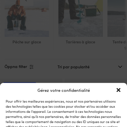
Pêche sur glace
Tarières à glace
Tente d
g
Öppna filter
Meilleure vente !
Gérez votre confidentialité
Pour offrir les meilleures expériences, nous et nos partenaires utilisons
des technologies telles que les cookies pour stocker et/ou accéder aux
informations de l’appareil. Le consentement à ces technologies nous
permettra, ainsi qu’à nos partenaires, de traiter des données personnelles
telles que le comportement de navigation ou des ID uniques sur ce site et
afficher des publicités (non-) personnalisées. Ne pas consentir ou retirer