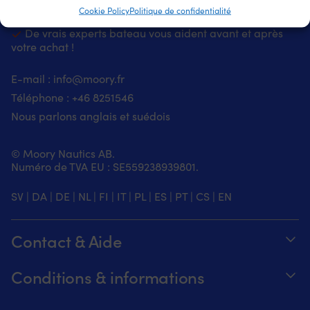
le jour même et arrivent en France sous 3 jours
Cookie Policy
Politique de confidentialité
De vrais experts bateau vous aident avant et après
votre achat !
E-mail :
info@moory.fr
Téléphone :
+46 8251
546
Nous parlons anglais et suédois
© Moory Nautics AB.
Numéro de TVA EU : SE559238939801.
SV
|
DA
|
DE
|
NL
|
FI
|
IT
|
PL
|
ES
|
PT
|
CS
|
EN
Contact & Aide
Suivez votre commande
Conditions & informations
À propos de Moory
Garantie de prix