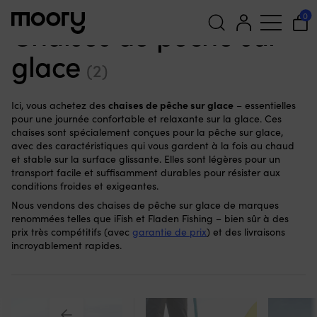
Pêche
-
Pêche sur glace
-
Chaises de pêche sur glace
0
Chaises de pêche sur
glace
Recherche
(2)
pour :
chaises de pêche sur glace
Ici, vous achetez des
– essentielles
pour une journée confortable et relaxante sur la glace. Ces
chaises sont spécialement conçues pour la pêche sur glace,
avec des caractéristiques qui vous gardent à la fois au chaud
et stable sur la surface glissante. Elles sont légères pour un
transport facile et suffisamment durables pour résister aux
conditions froides et exigeantes.
Nous vendons des chaises de pêche sur glace de marques
renommées telles que iFish et Fladen Fishing – bien sûr à des
prix très compétitifs (avec
garantie de prix
) et des livraisons
incroyablement rapides.