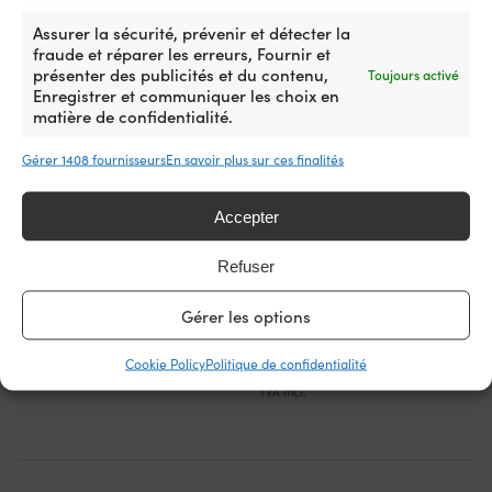
Assurer la sécurité, prévenir et détecter la
fraude et réparer les erreurs, Fournir et
présenter des publicités et du contenu,
Toujours activé
Enregistrer et communiquer les choix en
matière de confidentialité.
Gérer 1408 fournisseurs
En savoir plus sur ces finalités
Accepter
Réflecteur 1852-Marine, 70
Feu arrière 1852-Marine, 119 x
Refuser
mm, triangle, rouge
102 x 51 mm, droit / gauche,
avec éclairage de plaque
DISPONIBLE SUR COMMANDE
Gérer les options
d’immatriculation
3,58
€
DISPONIBLE SUR COMMANDE
TVA incl.
Cookie Policy
Politique de confidentialité
9,10
€
TVA incl.