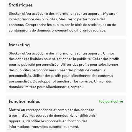
21,06
€
Statistiques
DISPONIBLE SUR COMMANDE
TVA incl.
36,70
€
Stocker et/ou accéder à des informations sur un appareil, Mesurer
TVA incl.
la performance des publicités, Mesurer la performance des
contenus, Comprendre les publics par le biais de statistiques ou de
combinaisons de données provenant de différentes sources.
Marketing
Stocker et/ou accéder à des informations sur un appareil, Utiliser
des données limitées pour sélectionner la publicité, Créer des profils
pour la publicité personnalisée, Utiliser des profils pour sélectionner
des publicités personnalisées, Créer des profils de contenus
personnalisés, Utiliser des profils pour sélectionner des contenus
personnalisés, Développer et améliorer les services, Utiliser des
données limitées pour sélectionner le contenu.
Feu arrière 1852-Marine, 220 x
Feu arrière 1852-Marine, 119 x
Fonctionnalités
Toujours activé
140 x 30 mm, gauche
102 x 51 mm, droite / gauche
Mettre en correspondance et combiner des données
DISPONIBLE SUR COMMANDE
DISPONIBLE SUR COMMANDE
à partir d’autres sources de données, Relier différents
36,70
€
10,94
€
appareils, Identifier les appareils en fonction des
TVA incl.
TVA incl.
informations transmises automatiquement.