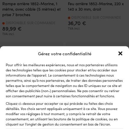
Rampe arrière 1852-Marine, 1
Feu arrière 1852-Marine, 220 x
mètre, avec câble (5 mètres) et
140 x 30 mm, droit
prise 7 broches
DISPONIBLE SUR COMMANDE
36,70
€
DISPONIBLE SUR COMMANDE
89,99
€
TVA incl.
TVA incl.
Gérez votre confidentialité
Pour offrir les meilleures expériences, nous et nos partenaires utilisons
des technologies telles que les cookies pour stocker et/ou accéder aux
informations de l’appareil. Le consentement à ces technologies nous
permettra, ainsi qu’à nos partenaires, de traiter des données personnelles
telles que le comportement de navigation ou des ID uniques sur ce site et
afficher des publicités (non-) personnalisées. Ne pas consentir ou retirer
son consentement peut nuire à certaines fonctionnalités et fonctions.
Cliquez ci-dessous pour accepter ce qui précède ou faites des choix
détaillés. Vos choix seront appliqués uniquement à ce site. Vous pouvez
Feu arrière 1852-Marine, 220 x
Feu arrière 1852-Marine, droit /
modifier vos réglages à tout moment, y compris le retrait de votre
140 x 30 mm, gauche, avec
gauche
consentement, en utilisant les boutons de la politique de cookies, ou en
éclairage de plaque
cliquant sur l’onglet de gestion du consentement en bas de l’écran.
DISPONIBLE SUR COMMANDE
d’immatriculation