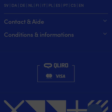
SV
|
DA
|
DE
|
NL
|
FI
|
IT
|
PL
|
ES
|
PT
|
CS
|
EN
Contact & Aide
Suivez votre commande
Conditions & informations
À propos de Moory
Garantie de prix
Par téléphone 8h-20h (+46 8251546 –
Expédition & livraison
Anglais)
Retours et remboursements
Envoyez-nous un e-mail à info@moory.fr
Conditions de vente
Politique de confidentialité