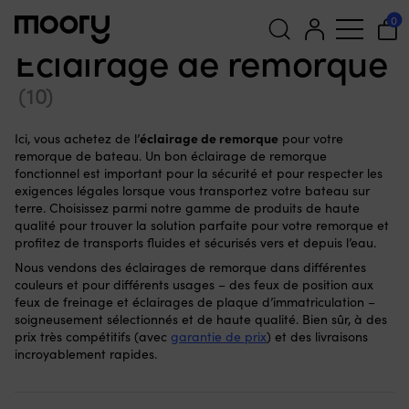
Entretien & maintenance du bateau
-
Pour la remorque de
0
bateau
-
Éclairage de remorque
Éclairage de remorque
Recherche
(10)
pour :
éclairage de remorque
Ici, vous achetez de l’
pour votre
remorque de bateau. Un bon éclairage de remorque
fonctionnel est important pour la sécurité et pour respecter les
exigences légales lorsque vous transportez votre bateau sur
terre. Choisissez parmi notre gamme de produits de haute
qualité pour trouver la solution parfaite pour votre remorque et
profitez de transports fluides et sécurisés vers et depuis l’eau.
Nous vendons des éclairages de remorque dans différentes
couleurs et pour différents usages – des feux de position aux
feux de freinage et éclairages de plaque d’immatriculation –
soigneusement sélectionnés et de haute qualité. Bien sûr, à des
prix très compétitifs (avec
garantie de prix
) et des livraisons
incroyablement rapides.