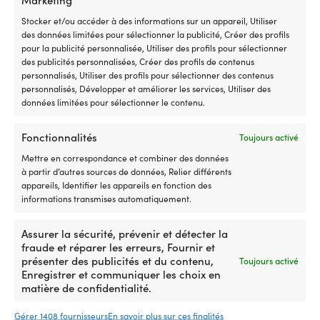
1 EN STOCK
Stocker et/ou accéder à des informations sur un appareil, Utiliser
25,66
€
des données limitées pour sélectionner la publicité, Créer des profils
TVA incl.
pour la publicité personnalisée, Utiliser des profils pour sélectionner
des publicités personnalisées, Créer des profils de contenus
personnalisés, Utiliser des profils pour sélectionner des contenus
personnalisés, Développer et améliorer les services, Utiliser des
données limitées pour sélectionner le contenu.
Fonctionnalités
Toujours activé
Notre garantie de prix – tout
Mettre en correspondance et combiner des données
simplement
à partir d’autres sources de données, Relier différents
appareils, Identifier les appareils en fonction des
Achetez maintenant, comparez le prix plus tard.
informations transmises automatiquement.
Notre garantie de prix est très simple : nous nous
alignons sur tous les magasins dans le monde
Assurer la sécurité, prévenir et détecter la
entier. Vous pouvez acheter votre équipement en
fraude et réparer les erreurs, Fournir et
présenter des publicités et du contenu,
Toujours activé
toute tranquillité dès maintenant – si vous le
Enregistrer et communiquer les choix en
trouvez moins cher dans un autre magasin dans
matière de confidentialité.
un délai de 14 jours, nous ajustons le prix après
votre achat. Aucune condition compliquée.
Gérer 1408 fournisseurs
En savoir plus sur ces finalités