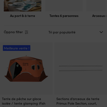
Au port & à terre
Tentes 6 personnes
Arceaux d
Öppna filter
Meilleure vente !
Tente de pêche sur glace
Sections d’arceaux de tente
isolée / tente glamping iFish
Primus Pole Section, court,