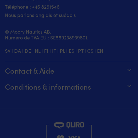
Téléphone :
+46 8251
546
Nous parlons anglais et suédois
© Moory Nautics AB.
Numéro de TVA EU : SE559238939801.
SV
|
DA
|
DE
|
NL
|
FI
|
IT
|
PL
|
ES
|
PT
|
CS
|
EN
Contact & Aide
Suivez votre commande
Conditions & informations
À propos de Moory
Garantie de prix
Par téléphone 8h-20h (+46 8251546 –
Expédition & livraison
Anglais)
Retours et remboursements
Envoyez-nous un e-mail à info@moory.fr
Conditions de vente