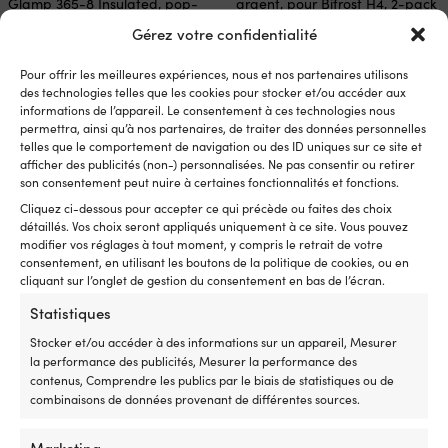
Glamp 365-8 Insulated, pop-
argent, pour Bifrost H4, 2-pack
up, pour 1 – 8 personnes, avec
Gérez votre confidentialité
1 EN STOCK
10 fenêtres & 2 portes
20,14
€
1 EN STOCK
TVA incl.
Pour offrir les meilleures expériences, nous et nos partenaires utilisons
Px cons.
1.319,99
€
des technologies telles que les cookies pour stocker et/ou accéder aux
informations de l’appareil. Le consentement à ces technologies nous
Le
Le
1.219,99
€
permettra, ainsi qu’à nos partenaires, de traiter des données personnelles
prix
prix
TVA incl.
telles que le comportement de navigation ou des ID uniques sur ce site et
initial
actuel
afficher des publicités (non-) personnalisées. Ne pas consentir ou retirer
était :
est :
son consentement peut nuire à certaines fonctionnalités et fonctions.
1.319,99 €.
1.219,99 €.
Cliquez ci-dessous pour accepter ce qui précède ou faites des choix
détaillés. Vos choix seront appliqués uniquement à ce site. Vous pouvez
modifier vos réglages à tout moment, y compris le retrait de votre
consentement, en utilisant les boutons de la politique de cookies, ou en
cliquant sur l’onglet de gestion du consentement en bas de l’écran.
Statistiques
Stocker et/ou accéder à des informations sur un appareil, Mesurer
la performance des publicités, Mesurer la performance des
contenus, Comprendre les publics par le biais de statistiques ou de
Arceaux de tente Primus Tent
combinaisons de données provenant de différentes sources.
Pole, court, argent, pour Bifrost
H4
Marketing