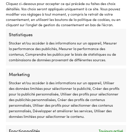
Kit de réparation JOBE
Colle de réparation JOBE Multi
Cliquez ci-dessous pour accepter ce qui précède ou faites des choix
Towables Repair kit
Purpose Repair Kit, pour nylon,
détaillés. Vos choix seront appliqués uniquement à ce site. Vous pouvez
caoutchouc, neoprene, etc.
modifier vos réglages à tout moment, y compris le retrait de votre
5 EN STOCK (PEUT ÊTRE
consentement, en utilisant les boutons de la politique de cookies, ou en
COMMANDÉ)
DISPONIBLE SUR COMMANDE
cliquant sur l’onglet de gestion du consentement en bas de l’écran.
18,30
€
23,82
€
TVA incl.
TVA incl.
Statistiques
Stocker et/ou accéder à des informations sur un appareil, Mesurer
la performance des publicités, Mesurer la performance des
contenus, Comprendre les publics par le biais de statistiques ou de
combinaisons de données provenant de différentes sources.
Marketing
Notre garantie de prix – tout
Stocker et/ou accéder à des informations sur un appareil, Utiliser
simplement
des données limitées pour sélectionner la publicité, Créer des profils
pour la publicité personnalisée, Utiliser des profils pour sélectionner
Achetez maintenant, comparez le prix plus tard.
des publicités personnalisées, Créer des profils de contenus
Notre garantie de prix est très simple : nous nous
personnalisés, Utiliser des profils pour sélectionner des contenus
personnalisés, Développer et améliorer les services, Utiliser des
alignons sur tous les magasins dans le monde
données limitées pour sélectionner le contenu.
entier. Vous pouvez acheter votre équipement en
toute tranquillité dès maintenant – si vous le
Fonctionnalités
trouvez moins cher dans un autre magasin dans
Toujours activé