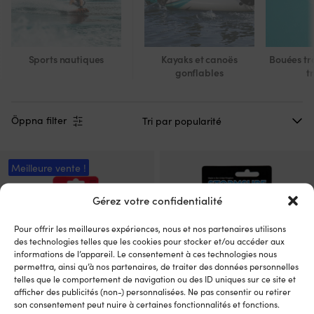
Sports nautiques
Kayaks et canoës
Bouées tr
gonflables
t
Öppna filter
Meilleure vente !
Gérez votre confidentialité
Pour offrir les meilleures expériences, nous et nos partenaires utilisons
des technologies telles que les cookies pour stocker et/ou accéder aux
informations de l’appareil. Le consentement à ces technologies nous
permettra, ainsi qu’à nos partenaires, de traiter des données personnelles
telles que le comportement de navigation ou des ID uniques sur ce site et
afficher des publicités (non-) personnalisées. Ne pas consentir ou retirer
son consentement peut nuire à certaines fonctionnalités et fonctions.