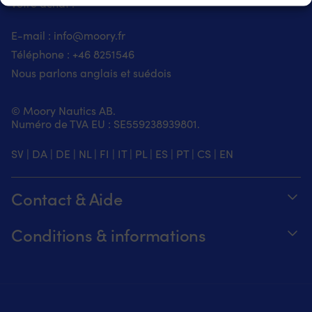
votre achat !
E-mail :
info@moory.fr
Téléphone :
+46 8251
546
Nous parlons anglais et suédois
© Moory Nautics AB.
Numéro de TVA EU : SE559238939801.
SV
|
DA
|
DE
|
NL
|
FI
|
IT
|
PL
|
ES
|
PT
|
CS
|
EN
Contact & Aide
Suivez votre commande
Conditions & informations
À propos de Moory
Garantie de prix
Par téléphone 8h-20h (+46 8251546 –
Expédition & livraison
Anglais)