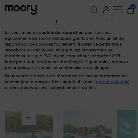
Au port & à terre
-
Sports nautiques
-
Kits de réparation
0
Kits de réparation
(2)
Recherche
kits de réparation
Ici, vous achetez des
pour tous vos
pour :
équipements de sports nautiques gonflables. Avec un kit de
réparation, vous pouvez facilement réparer de petits trous,
crevaisons ou déchirures. Vous pouvez réparer tous les
matériaux tels que PVC, nylon, caoutchouc, néoprène & PU –
idéal pour tout, des bouées tractées, SUP gonflables, bateaux
pneumatiques / canoës et combinaisons de plongée.
Nous vendons des kits de réparation de marques renommées
comme Jobe à des prix très compétitifs (avec
garantie de prix
)
et avec des livraisons incroyablement rapides.