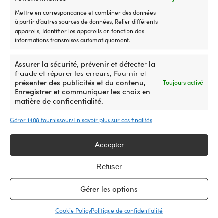
un délai de 14 jours, nous ajustons le prix après
Mettre en correspondance et combiner des données
votre achat. Aucune condition compliquée.
à partir d’autres sources de données, Relier différents
appareils, Identifier les appareils en fonction des
informations transmises automatiquement.
Notre garantie de prix
Assurer la sécurité, prévenir et détecter la
fraude et réparer les erreurs, Fournir et
présenter des publicités et du contenu,
Toujours activé
Enregistrer et communiquer les choix en
matière de confidentialité.
La plus grande boutique suédoise d’accessoires bateau
Gérer 1408 fournisseurs
En savoir plus sur ces finalités
– maintenant aussi en France
Accepter
25 000 accessoires bateau de 500 marques
4.7 / 5 sur Trustpilot
Refuser
Clients super satisfaits –
Les commandes passées avant 12h30 sont expédiées
Gérer les options
le jour même et arrivent en France sous 3 jours
De vrais experts bateau vous aident avant et après
Cookie Policy
Politique de confidentialité