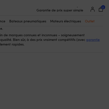
0
25 000 accessoires bateau de 500 marques
bain
pour nager et vous baigner – lorsque vous êtes peut-être en
Garantie de prix super simple
tucieux – vous évitez de mouiller vos cheveux et pouvez toujours
Clients super satisfaits – 4,7/5 sur Trustpilot
 le souhaitez. Le bonnet de bain veille également à ce que les
ance
Bateaux pneumatiques
Moteurs électriques
Outlet
us devez nager rapidement et réduit la friction – garantissant
e.
in de marques connues et inconnues – soigneusement
qualité. Bien sûr, à des prix vraiment compétitifs (avec
garantie
blement rapides.