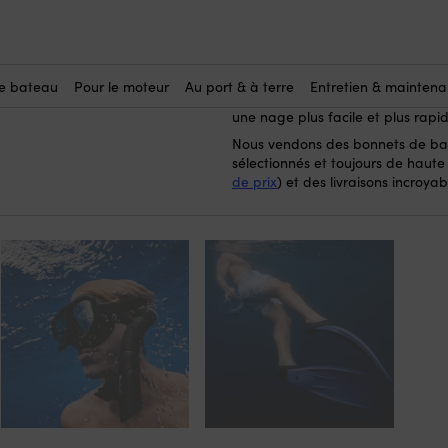
baignade
-
Bonnets de bain
bonnets de 
Ici, vous achetez des
bateau. Un bonnet de bain est as
nager et plonger autant que vous
le bateau
Pour le moteur
Au port & à terre
Entretien & mainten
cheveux ne gênent pas lorsque vo
une nage plus facile et plus rapid
Nous vendons des bonnets de ba
sélectionnés et toujours de haute 
de prix
) et des livraisons incroya