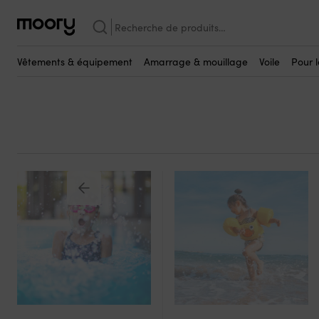
Au port & à terre
-
Sports nautiques
-
Plongée libre & jouets de 
Recherche
Bonnets de bain
pour :
(0)
Vêtements & équipement
Amarrage & mouillage
Voile
Pour 