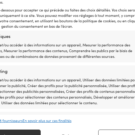
ns.
 garantie de prix est très simple : nous nous alignons sur tous
-dessous pour accepter ce qui précède ou faites des choix détaillés. Vos choix ser
ment en toute tranquillité dès maintenant – si vous le trouve
 uniquement à ce site. Vous pouvez modifier vos réglages à tout moment, y compri
ajustons le prix après votre achat. Aucune condition compliqu
 votre consentement, en utilisant les boutons de la politique de cookies, ou en cliq
e gestion du consentement en bas de l’écran.
tiques
et/ou accéder à des informations sur un appareil, Mesurer la performance des
és, Mesurer la performance des contenus, Comprendre les publics par le biais de
ques ou de combinaisons de données provenant de différentes sources.
ting
Contact & Aide
et/ou accéder à des informations sur un appareil, Utiliser des données limitées p
Suivez votre commande
nner la publicité, Créer des profils pour la publicité personnalisée, Utiliser des profi
ectionner des publicités personnalisées, Créer des profils de contenus personnalis
À propos de Moory
 des profils pour sélectionner des contenus personnalisés, Développer et améliorer
, Utiliser des données limitées pour sélectionner le contenu.
Par téléphone 8h-20h (+46 8251546 – Anglais)
Envoyez-nous un e-mail à info@moory.fr
onnalités
Toujour
8 fournisseurs
En savoir plus sur ces finalités
en correspondance et combiner des données à partir d’autres sources de
 Relier différents appareils, Identifier les appareils en fonction des