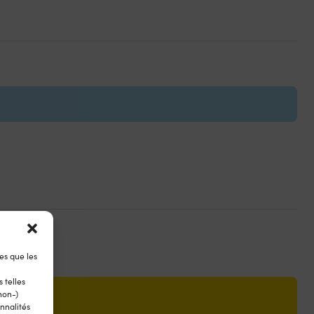
es que les
 telles
non-)
nnalités