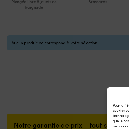
Plongée libre & jouets de
Brassards
baignade
Aucun produit ne correspond à votre sélection.
Pour offri
cookies p
technologi
que le com
Notre garantie de prix – tout simple
personnali