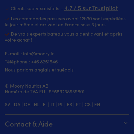
4.7 / 5 sur Trustpilot
Clients super satisfaits –
Les commandes passées avant 12h30 sont expédiées
le jour même et arrivent en France sous 3 jours
De vrais experts bateau vous aident avant et après
votre achat !
E-mail :
info@moory.fr
Téléphone :
+46 8251
546
Nous parlons anglais et suédois
© Moory Nautics AB.
Numéro de TVA EU : SE559238939801.
SV
|
DA
|
DE
|
NL
|
FI
|
IT
|
PL
|
ES
|
PT
|
CS
|
EN
Contact & Aide