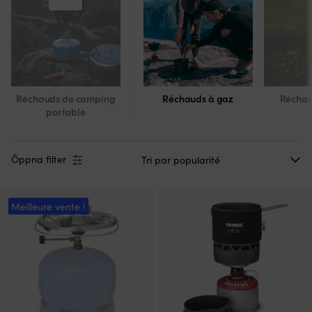
Réchauds de camping
Réchauds à gaz
Réchau
portable
Öppna filter
Meilleure vente !