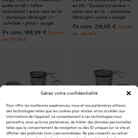
plusieurs
plusieurs
poêle en NS / téflon
en DS / Duossal 2.0 laminé +
variations.
variations.
antiadhésif + pare-vent en UL
pare-vent en UL / aluminium
Les
Les
/ aluminium UltraLight + 1
UltraLight + pince + sangle
options
options
cafetière + pince + sangle
Le
Px cons.
219,99
€
peuvent
peuvent
À partir
Le
prix
Px cons.
189,99
€
être
être
À partir
Le
de
189,99
€
prix
initial
choisies
choisies
Le
prix
de
179,99
€
initial
était :
sur
sur
prix
actuel
était :
219,99 €.
la
la
actuel
est :
189,99 €.
page
page
est :
À
du
du
À
partir
produit
produit
partir
de
de
189,99 €.
179,99 €.
Gérez votre confidentialité
Pour offrir les meilleures expériences, nous et nos partenaires utilisons
des technologies telles que les cookies pour stocker et/ou accéder aux
informations de l’appareil. Le consentement à ces technologies nous
permettra, ainsi qu’à nos partenaires, de traiter des données personnelles
Ce
Ce
Réchaud à gaz / réchaud de
Réchaud à gaz / réchaud de
telles que le comportement de navigation ou des ID uniques sur ce site et
produit
produit
camping portable Trangia 25
camping portable Trangia 25
afficher des publicités (non-) personnalisées. Ne pas consentir ou retirer
a
a