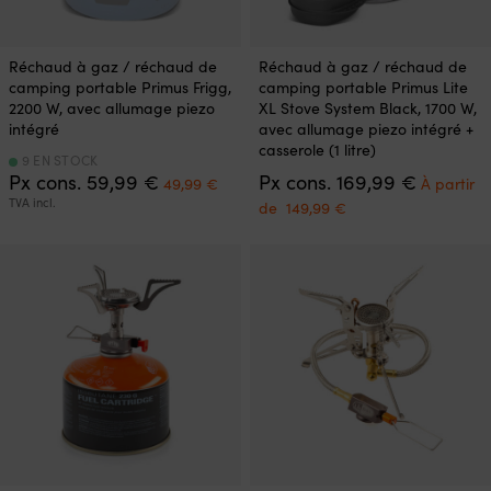
Ce
Réchaud à gaz / réchaud de
Réchaud à gaz / réchaud de
produit
camping portable Primus Frigg,
camping portable Primus Lite
a
2200 W, avec allumage piezo
XL Stove System Black, 1700 W,
plusieurs
intégré
avec allumage piezo intégré +
variations.
casserole (1 litre)
Les
9 EN STOCK
Le
Le
Le
Px cons.
59,99
€
Px cons.
169,99
€
options
49,99
€
À partir
prix
prix
prix
peuvent
TVA incl.
Le
de
149,99
€
initial
actuel
initial
être
prix
était :
est :
était :
choisies
actuel
59,99 €.
49,99 €.
169,99 €
sur
est :
la
À
page
partir
du
de
produit
149,99 €.