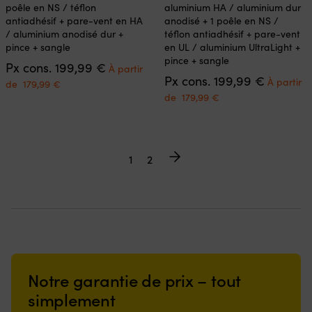
plusieurs
plusieurs
poêle en NS / téflon
aluminium HA / aluminium dur
variations.
variations.
antiadhésif + pare-vent en HA
anodisé + 1 poêle en NS /
Les
Les
/ aluminium anodisé dur +
téflon antiadhésif + pare-vent
options
options
pince + sangle
en UL / aluminium UltraLight +
peuvent
peuvent
pince + sangle
Le
Px cons.
199,99
€
être
être
À partir
prix
Le
Px cons.
199,99
€
choisies
choisies
Le
À partir
de
179,99
€
initial
prix
sur
sur
prix
Le
de
179,99
€
était :
initial
la
la
actuel
prix
199,99 €.
était :
page
page
est :
actuel
199,99 €
du
du
À
est :
produit
produit
partir
À
1
2
de
partir
179,99 €.
de
179,99 €.
Notre garantie de prix – tout
simplement