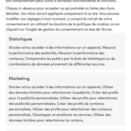
son consentement peut nuire à certaines fonctionnalités et fonctions.
Large, 2100 W + 2 casseroles, 1
Large, 2100 W + 2 casseroles, 1
plusieurs
plusieurs
poêle & pare-vent en
poêle & pare-vent en
Cliquez ci-dessous pour accepter ce qui précède ou faites des choix
variations.
variations.
aluminium HA / anodisé dur + 1
aluminium anodisé dur HA +
détaillés. Vos choix seront appliqués uniquement à ce site. Vous pouvez
Les
Les
cafetière + pince + sangle
pince + sangle
modifier vos réglages à tout moment, y compris le retrait de votre
options
options
consentement, en utilisant les boutons de la politique de cookies, ou en
Le
Le
Px cons.
269,99
€
Px cons.
249,99
€
peuvent
peuvent
À partir
À partir
cliquant sur l’onglet de gestion du consentement en bas de l’écran.
prix
prix
être
être
Le
Le
de
239,99
€
de
219,99
€
initial
initial
choisies
choisies
prix
prix
Statistiques
était :
était :
sur
sur
actuel
actuel
269,99 €.
249,99 €
Stocker et/ou accéder à des informations sur un appareil, Mesurer
la
la
est :
est :
la performance des publicités, Mesurer la performance des
page
page
À
À
contenus, Comprendre les publics par le biais de statistiques ou de
du
du
partir
partir
combinaisons de données provenant de différentes sources.
produit
produit
de
de
239,99 €.
219,99 €.
Marketing
Stocker et/ou accéder à des informations sur un appareil, Utiliser
des données limitées pour sélectionner la publicité, Créer des profils
pour la publicité personnalisée, Utiliser des profils pour sélectionner
des publicités personnalisées, Créer des profils de contenus
Ce
personnalisés, Utiliser des profils pour sélectionner des contenus
Réchaud à gaz / réchaud de
Ce
produit
personnalisés, Développer et améliorer les services, Utiliser des
Réchaud à gaz / réchaud de
camping portable Primus Lite
produit
a
données limitées pour sélectionner le contenu.
camping Trangia 25 Large,
XL Stove System Blue, 1700 W,
a
plusieurs
2100 W + 2 casseroles, 1 poêle
avec allumage piezo intégré +
plusieurs