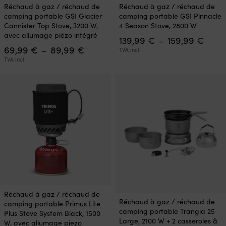
Ce
Ce
Réchaud à gaz / réchaud de
Réchaud à gaz / réchaud de
produit
produit
camping portable GSI Glacier
camping portable GSI Pinnacle
a
a
Cannister Top Stove, 3200 W,
4 Season Stove, 2800 W
plusieurs
plusieurs
avec allumage piézo intégré
Plage
139,99
€
159,99
€
variations.
variations.
–
Plage
de
69,99
€
89,99
€
Les
Les
–
TVA incl.
de
prix :
options
options
TVA incl.
prix :
139,9
peuvent
peuvent
69,99 €
à
être
être
à
159,9
choisies
choisies
89,99 €
sur
sur
la
la
page
page
du
du
produit
produit
Ce
Réchaud à gaz / réchaud de
Ce
produit
Réchaud à gaz / réchaud de
camping portable Primus Lite
produit
a
camping portable Trangia 25
Plus Stove System Black, 1500
a
plusieurs
Large, 2100 W + 2 casseroles &
W, avec allumage piezo
plusieurs