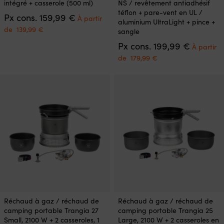
intégré + casserole (500 ml)
NS / revêtement antiadhésif
Les
Les
téflon + pare-vent en UL /
Le
Px cons.
159,99
€
options
options
À partir
aluminium UltraLight + pince +
prix
peuvent
peuvent
Le
de
139,99
€
sangle
initial
être
être
prix
était :
Le
Px cons.
199,99
€
choisies
choisies
actuel
À partir
159,99 €.
prix
sur
sur
est :
Le
de
179,99
€
initial
la
la
À
prix
était :
page
page
partir
actuel
199,99 €
du
du
de
est :
produit
produit
139,99 €.
À
partir
de
179,99 €.
Ce
Ce
Réchaud à gaz / réchaud de
Réchaud à gaz / réchaud de
produit
produit
camping portable Trangia 27
camping portable Trangia 25
a
a
Small, 2100 W + 2 casseroles, 1
Large, 2100 W + 2 casseroles en