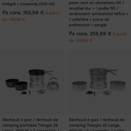
variations.
pare-vent en aluminium HA /
intégré + casserole (500 ml)
variations.
Les
anodisé dur + 1 poêle NS /
Les
Le
Px cons.
159,99
€
options
À partir
revêtement antiadhésif téflon +
options
prix
peuvent
Le
1 cafetière + pince de
de
139,99
€
peuvent
initial
être
prix
préhension + sangle
être
était :
choisies
actuel
Le
Px cons.
259,99
€
choisies
159,99 €.
À partir
sur
est :
prix
sur
Le
la
de
229,99
€
À
initial
la
prix
page
partir
était :
page
actuel
du
de
259,99 €
du
est :
produit
139,99 €.
produit
À
partir
de
229,99 €.
Ce
Ce
Réchaud à gaz / réchaud de
Réchaud à gaz / réchaud de
produit
produit
camping portable Trangia 25
camping Trangia 25 Large,
a
a
Large, 2100 W + 2 casseroles, 1
2100 W + 2 casseroles, 1 poêle