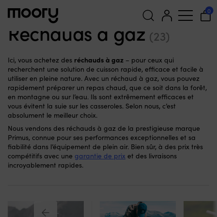
Au port & à terre
-
Cuisine en plein air
-
Réchauds de camping
0
portable
-
Réchauds à gaz
Réchauds à gaz
(23)
Recherche
pour :
réchauds à gaz
Ici, vous achetez des
– pour ceux qui
recherchent une solution de cuisson rapide, efficace et facile à
utiliser en pleine nature. Avec un réchaud à gaz, vous pouvez
rapidement préparer un repas chaud, que ce soit dans la forêt,
en montagne ou sur l’eau. Ils sont extrêmement efficaces et
vous évitent la suie sur les casseroles. Selon nous, c’est
absolument le meilleur choix.
Nous vendons des réchauds à gaz de la prestigieuse marque
Primus, connue pour ses performances exceptionnelles et sa
fiabilité dans l’équipement de plein air. Bien sûr, à des prix très
compétitifs avec une
garantie de prix
et des livraisons
incroyablement rapides.