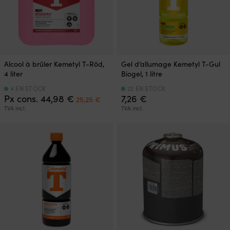
Alcool à brûler Kemetyl T-Röd,
Gel d’allumage Kemetyl T-Gul
4 liter
Biogel, 1 litre
4 EN STOCK
22 EN STOCK
Le
Le
Px cons.
44,98
€
7,26
€
25,25
€
prix
prix
TVA incl.
TVA incl.
initial
actuel
était :
est :
44,98 €.
25,25 €.