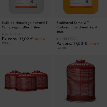
Huile de chauffage Kemetyl T-
Bioéthanol Kemetyl T-
Campingparaffin, 4 litres
Carburant de cheminée, 4
litres
74 EN STOCK
Le
Le
Px cons.
33,02
€
34 EN STOCK
28,37
€
prix
prix
Le
Le
Px cons.
27,50
€
TVA incl.
27,20
€
initial
actuel
prix
prix
TVA incl.
était :
est :
initial
actu
33,02 €.
28,37 €.
était :
est :
27,50 €.
27,2