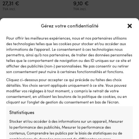
27,31
€
9,10
€
TVA incl.
TVA incl.
Gérez votre confidentialité
Pour offrir les meilleures expériences, nous et nos partenaires utilisons
des technologies telles que les cookies pour stocker et/ou accéder aux
informations de l’appareil. Le consentement à ces technologies nous
permettra, ainsi qu’à nos partenaires, de traiter des données personnelles
telles que le comportement de navigation ou des ID uniques sur ce site et
afficher des publicités (non-) personnalisées. Ne pas consentir ou retirer
son consentement peut nuire à certaines fonctionnalités et fonctions.
Cliquez ci-dessous pour accepter ce qui précède ou faites des choix
détaillés. Vos choix seront appliqués uniquement à ce site. Vous pouvez
modifier vos réglages à tout moment, y compris le retrait de votre
Alcool à brûler / carburant
Gaz butane pour briquets /
consentement, en utilisant les boutons de la politique de cookies, ou en
pour réchaud Kemetyl T-Tenol,
gaz d’allumage Primus
cliquant sur l’onglet de gestion du consentement en bas de l’écran.
1 litre
Allroundgas, 135 grammes /
250 ml
Statistiques
18 EN STOCK
Le
Le
Px cons.
10,02
€
403 EN STOCK
8,67
€
Stocker et/ou accéder à des informations sur un appareil, Mesurer
prix
prix
4,50
€
TVA incl.
la performance des publicités, Mesurer la performance des
initial
actuel
TVA incl.
contenus, Comprendre les publics par le biais de statistiques ou de
était :
est :
combinaisons de données provenant de différentes sources.