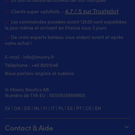
4.7 / 5 sur Trustpilot
Clients super satisfaits –
Les commandes passées avant 12h30 sont expédiées
le jour même et arrivent en France sous 3 jours
De vrais experts bateau vous aident avant et après
votre achat !
E-mail :
info@moory.fr
Téléphone :
+46 8251
546
Nous parlons anglais et suédois
© Moory Nautics AB.
Numéro de TVA EU : SE559238939801.
SV
|
DA
|
DE
|
NL
|
FI
|
IT
|
PL
|
ES
|
PT
|
CS
|
EN
Contact & Aide