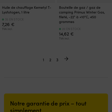
Huile de chauffage Kemetyl T-
Bouteille de gaz / gaz de
Lysfotogen, 1 litre
camping Primus Winter Gas,
fileté, -22° à +10°C, 450
35 EN STOCK
grammes
7,26
€
20 EN STOCK
TVA incl.
14,62
€
TVA incl.
1
2
3
Notre garantie de prix – tout
simplement