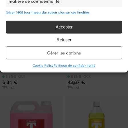
matière de confidentialité.
Gérer 1408 fournisseurs
En savoir plus sur ces finalités
Accepter
Refuser
Butane / bouteilles de gaz
Bouteille de gaz / gaz de
Gérer les options
pour réchaud de camping &
camping Primus Winter Gas,
chauffages 1852-Marine,
filetée, -22° à +10°C, 450
Cookie Policy
Politique de confidentialité
raccord MSF-1A, 220 grammes
grammes, lot de 3
6 EN STOCK
6 EN STOCK
6,34
€
43,87
€
TVA incl.
TVA incl.