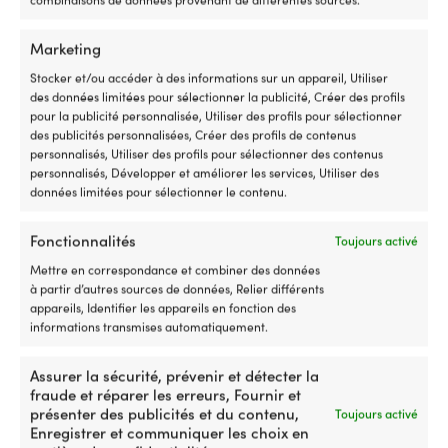
10,02 €.
8,67 €.
Marketing
Stocker et/ou accéder à des informations sur un appareil, Utiliser
des données limitées pour sélectionner la publicité, Créer des profils
pour la publicité personnalisée, Utiliser des profils pour sélectionner
des publicités personnalisées, Créer des profils de contenus
personnalisés, Utiliser des profils pour sélectionner des contenus
personnalisés, Développer et améliorer les services, Utiliser des
données limitées pour sélectionner le contenu.
Bouteille de gaz / gaz de
Bouteille de gaz / camping
Fonctionnalités
Toujours activé
camping Primus Power Gas,
gaz Primus Power Gas, fileté,
Mettre en correspondance et combiner des données
filetée, -15° à +25°C, 100
-15° à +25°C, 100 grammes
à partir d’autres sources de données, Relier différents
grammes, lot de 3
109 EN STOCK
appareils, Identifier les appareils en fonction des
6,34
€
36 EN STOCK
informations transmises automatiquement.
19,03
€
TVA incl.
TVA incl.
Assurer la sécurité, prévenir et détecter la
fraude et réparer les erreurs, Fournir et
présenter des publicités et du contenu,
Toujours activé
Enregistrer et communiquer les choix en