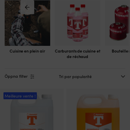
Cuisine en plein air
Carburants de cuisine et
Bouteille
de réchaud
Öppna filter
Meilleure vente !