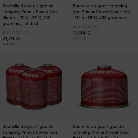
Bouteille de gaz / gaz de
Bouteille de gaz / camping
camping Primus Power Gas,
gaz Primus Power Gas, fileté,
filetée, -15° à +25°C, 230
-15° à +25°C, 450 grammes
grammes, lot de 3
34 EN STOCK
10,94
€
31 EN STOCK
21,79
€
TVA incl.
TVA incl.
Bouteille de gaz / gaz de
Bouteille de gaz / gaz de
camping Primus Power Gas,
camping Primus Power Gas,
filetée, -15° à +25°C, 450
fileté, -15° à +25°C, 230