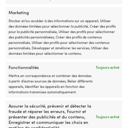
Marketing
Stocker et/ou accéder à des informations sur un appareil, Utiliser
des données limitées pour sélectionner la publicité, Créer des profils
pour la publicité personnalisée, Utiliser des profils pour sélectionner
des publicités personnalisées, Créer des profils de contenus
personnalisés, Utiliser des profils pour sélectionner des contenus
personnalisés, Développer et améliorer les services, Utiliser des
données limitées pour sélectionner le contenu.
Coussin de bateau avec kapok
Coussins de chaise avec kapok
1852-Marine, 45 x 37 x 8 cm,
Moory, 45 x 76 x 8 cm, noir,
Fonctionnalités
Toujours activé
bleu marine, simple
double, 2-pack
Mettre en correspondance et combiner des données
16 EN STOCK (PEUT ÊTRE
47 EN STOCK
à partir d’autres sources de données, Relier différents
Le
Le
Px cons.
79,99
€
COMMANDÉ)
69,99
€
appareils, Identifier les appareils en fonction des
Le
Le
prix
pri
Px cons.
22,90
€
22,32
€
TVA incl.
informations transmises automatiquement.
prix
prix
initial
act
TVA incl.
initial
actuel
était :
est
était :
est :
79,99 €.
69,
Assurer la sécurité, prévenir et détecter la
22,90 €.
22,32 €.
Prix de pack!
fraude et réparer les erreurs, Fournir et
présenter des publicités et du contenu,
Toujours activé
Enregistrer et communiquer les choix en
matière de confidentialité.