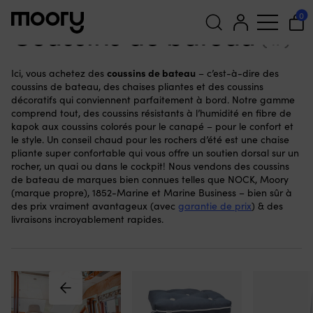
Au port & à terre
-
Confort
-
Coussins de bateau
0
Coussins de bateau
(47)
Recherche
coussins de bateau
Ici, vous achetez des
– c’est-à-dire des
pour :
coussins de bateau, des chaises pliantes et des coussins
décoratifs qui conviennent parfaitement à bord. Notre gamme
comprend tout, des coussins résistants à l’humidité en fibre de
kapok aux coussins colorés pour le canapé – pour le confort et
le style. Un conseil chaud pour les rochers d’été est une chaise
pliante super confortable qui vous offre un soutien dorsal sur un
rocher, un quai ou dans le cockpit! Nous vendons des coussins
de bateau de marques bien connues telles que NOCK, Moory
(marque propre), 1852-Marine et Marine Business – bien sûr à
des prix vraiment avantageux (avec
garantie de prix
) & des
livraisons incroyablement rapides.