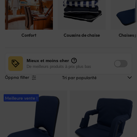
Confort
Coussins de chaise
Chaises p
Mieux et moins cher
?
De meilleurs produits à prix plus bas
Öppna filter
Meilleure vente !