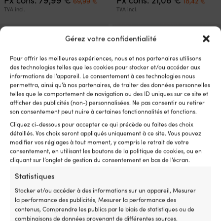
Px cons.
79,99
€
Px cons.
21,06
€
69,99
€
18,42
€
prix
prix
prix
prix
TVA incl.
TVA incl.
initial
actuel
initial
actu
était :
est :
était :
est :
79,99 €.
69,99 €.
21,06 €.
18,4
Prix de pack!
Gérez votre confidentialité
Pour offrir les meilleures expériences, nous et nos partenaires utilisons
des technologies telles que les cookies pour stocker et/ou accéder aux
informations de l’appareil. Le consentement à ces technologies nous
permettra, ainsi qu’à nos partenaires, de traiter des données personnelles
telles que le comportement de navigation ou des ID uniques sur ce site et
afficher des publicités (non-) personnalisées. Ne pas consentir ou retirer
son consentement peut nuire à certaines fonctionnalités et fonctions.
Cliquez ci-dessous pour accepter ce qui précède ou faites des choix
détaillés. Vos choix seront appliqués uniquement à ce site. Vous pouvez
Coussin de chaise avec kapok
Coussins de chaise avec kapok
modifier vos réglages à tout moment, y compris le retrait de votre
Moory, 45 x 76 x 8 cm, bleu
Moory, 45 x 38 x 8 cm, gris,
consentement, en utilisant les boutons de la politique de cookies, ou en
marine, double
simple, 4-pack
cliquant sur l’onglet de gestion du consentement en bas de l’écran.
207 EN STOCK
76 EN STOCK
Statistiques
Le
Le
Le
Le
Px cons.
41,30
€
Px cons.
79,99
€
37,93
€
59,99
€
Stocker et/ou accéder à des informations sur un appareil, Mesurer
prix
prix
prix
pri
TVA incl.
TVA incl.
la performance des publicités, Mesurer la performance des
initial
actuel
initial
act
contenus, Comprendre les publics par le biais de statistiques ou de
était :
est :
était :
est
combinaisons de données provenant de différentes sources.
41,30 €.
37,93 €.
79,99 €.
59,
Prix de pack!