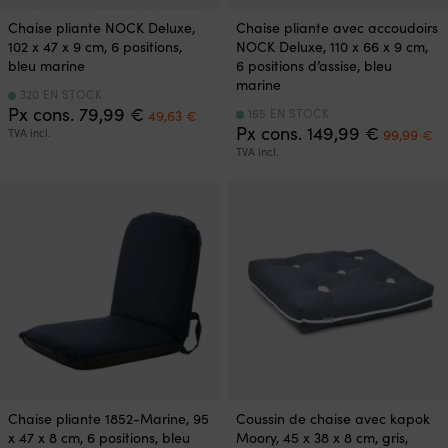
Chaise pliante NOCK Deluxe,
Chaise pliante avec accoudoirs
102 x 47 x 9 cm, 6 positions,
NOCK Deluxe, 110 x 66 x 9 cm,
bleu marine
6 positions d’assise, bleu
marine
320 EN STOCK
Le
Le
Px cons.
79,99
€
165 EN STOCK
49,63
€
prix
prix
Le
L
Px cons.
149,99
€
TVA incl.
99,99
€
initial
actuel
prix
pr
TVA incl.
était :
est :
initial
ac
79,99 €.
49,63 €.
était :
es
149,99 €
99
Chaise pliante 1852-Marine, 95
Coussin de chaise avec kapok
x 47 x 8 cm, 6 positions, bleu
Moory, 45 x 38 x 8 cm, gris,