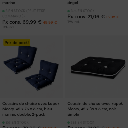
marine
singel
3 EN STOCK (PEUT ÊTRE
306 EN STOCK
Le
Le
Px cons.
21,06
€
COMMANDÉ)
16,08
€
Le
Le
prix
prix
Px cons.
69,99
€
49,99
€
TVA incl.
prix
prix
initial
actu
TVA incl.
initial
actuel
était :
est :
était :
est :
21,06 €.
16,0
69,99 €.
49,99 €.
Prix de pack!
Coussins de chaise avec kapok
Coussin de chaise avec kapok
Moory, 45 x 76 x 8 cm, bleu
Moory, 45 x 38 x 8 cm, noir,
marine, double, 2-pack
simple
103 EN STOCK
338 EN STOCK
Le
Le
Le
Le