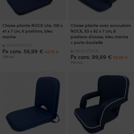
Chaise pliante NOCK Lite, 100 x
Chaise pliante avec accoudoirs
41 x 7 cm, 6 positions, bleu
NOCK, 83 x 62 x 7 cm, 6
marine
positions d’assise, bleu marine
+ porte-bouteille
1758 EN STOCK
Le
Le
Px cons.
59,99
€
516 EN STOCK
43,78
€
prix
prix
Le
Le
Px cons.
99,99
€
TVA incl.
59,99
€
initial
actuel
prix
pri
TVA incl.
était :
est :
initial
ac
59,99 €.
43,78 €.
était :
est
99,99 €.
59