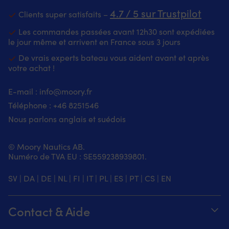
4.7 / 5 sur Trustpilot
Clients super satisfaits –
Les commandes passées avant 12h30 sont expédiées
le jour même et arrivent en France sous 3 jours
De vrais experts bateau vous aident avant et après
votre achat !
E-mail :
info@moory.fr
Téléphone :
+46 8251
546
Nous parlons anglais et suédois
© Moory Nautics AB.
Numéro de TVA EU : SE559238939801.
SV
|
DA
|
DE
|
NL
|
FI
|
IT
|
PL
|
ES
|
PT
|
CS
|
EN
Contact & Aide