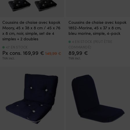
Coussins de chaise avec kapok
Coussins de chaise avec kapok
Moory, 45 x 38 x 8 cm / 45 x 76
1852-Marine, 45 x 37 x 8 cm,
x 8 cm, noir, simple, set de 4
bleu marine, simple, 4-pack
simples + 2 doubles
4 EN STOCK (PEUT ÊTRE
47 EN STOCK
COMMANDÉ)
Le
Le
Px cons.
169,99
€
89,99
€
149,99
€
prix
prix
TVA incl.
TVA incl.
initial
actuel
était :
est :
169,99 €.
149,99 €.