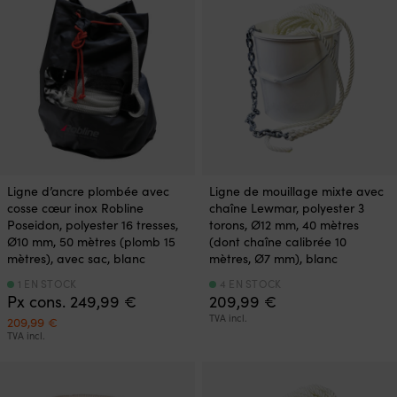
79,99 €.
49,99 €.
Ligne d’ancre plombée avec
Ligne de mouillage mixte avec
cosse cœur inox Robline
chaîne Lewmar, polyester 3
Poseidon, polyester 16 tresses,
torons, Ø12 mm, 40 mètres
Ø10 mm, 50 mètres (plomb 15
(dont chaîne calibrée 10
mètres), avec sac, blanc
mètres, Ø7 mm), blanc
1 EN STOCK
4 EN STOCK
Px cons.
249,99
€
209,99
€
Le
Le
TVA incl.
209,99
€
prix
prix
TVA incl.
initial
actuel
était :
est :
249,99 €.
209,99 €.