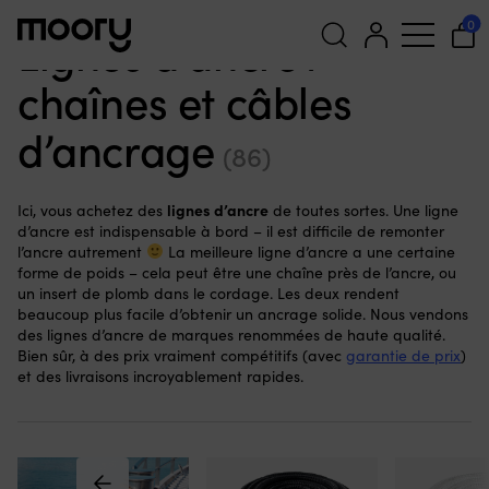
Amarrage & mouillage
-
Lignes d'ancre
0
Lignes d’ancre /
chaînes et câbles
Recherche
pour :
d’ancrage
(86)
lignes d’ancre
Ici, vous achetez des
de toutes sortes. Une ligne
d’ancre est indispensable à bord – il est difficile de remonter
l’ancre autrement
La meilleure ligne d’ancre a une certaine
forme de poids – cela peut être une chaîne près de l’ancre, ou
un insert de plomb dans le cordage. Les deux rendent
beaucoup plus facile d’obtenir un ancrage solide. Nous vendons
des lignes d’ancre de marques renommées de haute qualité.
Bien sûr, à des prix vraiment compétitifs (avec
garantie de prix
)
et des livraisons incroyablement rapides.