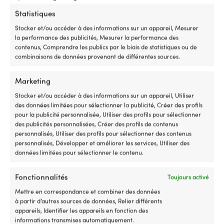
acier inoxydable, avec vis à
sangle Ankarolina (56 mètres x
Statistiques
tête hexagonale filetée
25 mm)
Stocker et/ou accéder à des informations sur un appareil, Mesurer
180 EN STOCK
14 EN STOCK
la performance des publicités, Mesurer la performance des
Le
Le
Px cons.
15,54
€
99,99
€
11,69
€
contenus, Comprendre les publics par le biais de statistiques ou de
prix
prix
TVA incl.
TVA incl.
combinaisons de données provenant de différentes sources.
initial
actuel
était :
est :
15,54 €.
11,69 €.
Marketing
Stocker et/ou accéder à des informations sur un appareil, Utiliser
des données limitées pour sélectionner la publicité, Créer des profils
pour la publicité personnalisée, Utiliser des profils pour sélectionner
des publicités personnalisées, Créer des profils de contenus
personnalisés, Utiliser des profils pour sélectionner des contenus
personnalisés, Développer et améliorer les services, Utiliser des
données limitées pour sélectionner le contenu.
Fonctionnalités
Toujours activé
Ligne d’ancre plombée avec
Ligne de mouillage avec cosse
Mettre en correspondance et combiner des données
cosse cœur inox NOCK
cœur inox Robline, polyester 16
à partir d’autres sources de données, Relier différents
Norrpada, polyester tressé 24
tresses, Ø10 mm, 40 mètres,
appareils, Identifier les appareils en fonction des
brins, Ø16 mm, 40 mètres
blanc
informations transmises automatiquement.
(plomb 15 mètres), blanc