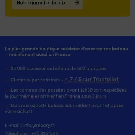
Notre garantie de prix
La plus grande boutique suédoise d’accessoires bateau
– maintenant aussi en France
25 000 accessoires bateau de 500 marques
4.7 / 5 sur Trustpilot
Clients super satisfaits –
Les commandes passées avant 12h30 sont expédiées
le jour même et arrivent en France sous 3 jours
De vrais experts bateau vous aident avant et après
votre achat !
E-mail :
info@moory.fr
Téléphone :
+46 8251
546