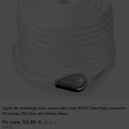
Ligne de mouillage avec cosse cœur inox NOCK Svartlöga, polyester
16 tresses, Ø12 mm, 40 mètres, blanc
Le
Le
Px cons.
59,99
€
40,85
€
prix
prix
TVA incl.