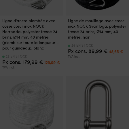
Ligne d’ancre plombée avec
Ligne de mouillage avec cosse
cosse cœur inox NOCK
inox NOCK Svartlöga, polyester
Norrpada, polyester tressé 24
tressé 24 brins, Ø14 mm, 40
brins, Ø14 mm, 40 mètres
mètres, noir
(plomb sur toute la longueur –
24 EN STOCK
pour guindeau), blanc
Le
Le
Px cons.
89,99
€
48,65
€
prix
pri
22 EN STOCK
TVA incl.
Le
Le
initial
ac
Px cons.
179,99
€
129,99
€
prix
prix
était :
est
TVA incl.
initial
actuel
89,99 €.
48
était :
est :
179,99 €.
129,99 €.