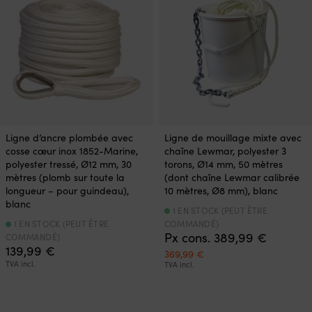
Ligne d’ancre plombée avec
Ligne de mouillage mixte avec
cosse cœur inox 1852-Marine,
chaîne Lewmar, polyester 3
polyester tressé, Ø12 mm, 30
torons, Ø14 mm, 50 mètres
mètres (plomb sur toute la
(dont chaîne Lewmar calibrée
longueur – pour guindeau),
10 mètres, Ø8 mm), blanc
blanc
1 EN STOCK (PEUT ÊTRE
1 EN STOCK (PEUT ÊTRE
COMMANDÉ)
Px cons.
389,99
€
COMMANDÉ)
139,99
€
Le
Le
369,99
€
TVA incl.
prix
prix
TVA incl.
initial
actuel
était :
est :
389,99 €.
369,99 €.