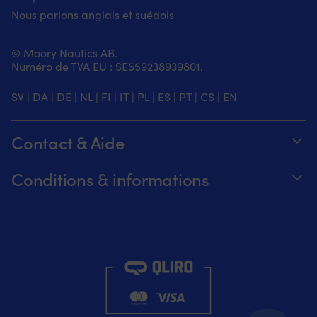
Nous parlons anglais et suédois
© Moory Nautics AB.
Numéro de TVA EU : SE559238939801.
SV
|
DA
|
DE
|
NL
|
FI
|
IT
|
PL
|
ES
|
PT
|
CS
|
EN
Contact & Aide
Suivez votre commande
Conditions & informations
À propos de Moory
Garantie de prix
Par téléphone 8h-20h (+46 8251546 –
Expédition & livraison
Anglais)
Retours et remboursements
Envoyez-nous un e-mail à info@moory.fr
Conditions de vente