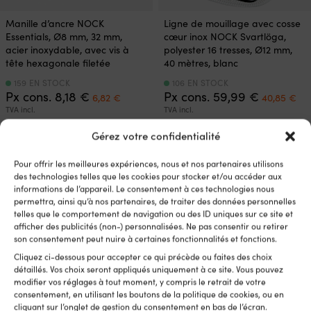
Manille d’ancre NOCK
Ligne de mouillage avec cosse
Essentials, Ø8 mm, 32 mm,
cœur inox NOCK Svartlöga,
acier inoxydable, avec vis à
polyester 16 tresses, Ø12 mm,
tête hexagonale filetée
40 mètres, blanc
159 EN STOCK
106 EN STOCK
Le
Le
Le
Le
Px cons.
8,18
€
Px cons.
59,99
€
6,82
€
40,85
€
prix
prix
prix
pri
TVA incl.
TVA incl.
initial
actuel
initial
ac
était :
est :
était :
est
Gérez votre confidentialité
8,18 €.
6,82 €.
59,99 €.
40
Pour offrir les meilleures expériences, nous et nos partenaires utilisons
des technologies telles que les cookies pour stocker et/ou accéder aux
informations de l’appareil. Le consentement à ces technologies nous
permettra, ainsi qu’à nos partenaires, de traiter des données personnelles
telles que le comportement de navigation ou des ID uniques sur ce site et
afficher des publicités (non-) personnalisées. Ne pas consentir ou retirer
son consentement peut nuire à certaines fonctionnalités et fonctions.
Cliquez ci-dessous pour accepter ce qui précède ou faites des choix
détaillés. Vos choix seront appliqués uniquement à ce site. Vous pouvez
modifier vos réglages à tout moment, y compris le retrait de votre
Manille d’ancre NOCK
Sangle de mouillage / ligne
consentement, en utilisant les boutons de la politique de cookies, ou en
cliquant sur l’onglet de gestion du consentement en bas de l’écran.
Essentials, Ø12 mm, 48 mm,
d’ancre pour enrouleur de