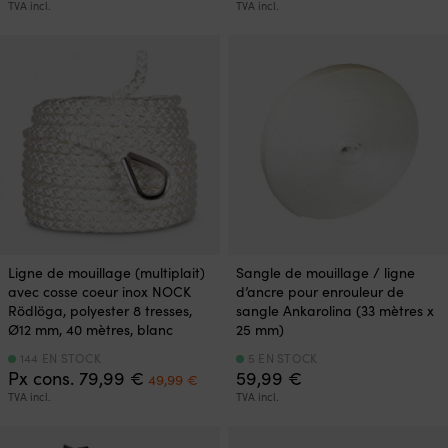
prix
prix
prix
prix
TVA incl.
TVA incl.
initial
actuel
initial
actu
était :
est :
était :
est :
119,99 €.
79,99 €.
35,78 €.
31,10
Ligne de mouillage (multiplait)
Sangle de mouillage / ligne
avec cosse coeur inox NOCK
d’ancre pour enrouleur de
Rödlöga, polyester 8 tresses,
sangle Ankarolina (33 mètres x
Ø12 mm, 40 mètres, blanc
25 mm)
144 EN STOCK
5 EN STOCK
Le
Le
Px cons.
79,99
€
59,99
€
49,99
€
prix
prix
TVA incl.
TVA incl.
initial
actuel
était :
est :