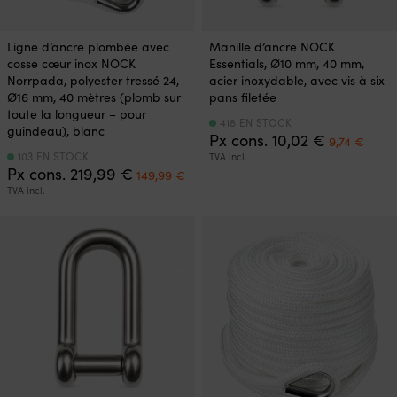
Ligne d’ancre plombée avec
Manille d’ancre NOCK
cosse cœur inox NOCK
Essentials, Ø10 mm, 40 mm,
Norrpada, polyester tressé 24,
acier inoxydable, avec vis à six
Ø16 mm, 40 mètres (plomb sur
pans filetée
toute la longueur – pour
418 EN STOCK
guindeau), blanc
Le
Le
Px cons.
10,02
€
9,74
€
prix
prix
103 EN STOCK
TVA incl.
Le
Le
initial
actue
Px cons.
219,99
€
149,99
€
prix
prix
était :
est :
TVA incl.
initial
actuel
10,02 €.
9,74 
était :
est :
219,99 €.
149,99 €.