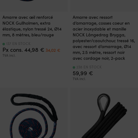
Amarre avec œil renforcé
Amarre avec ressort
NOCK Gullholmen, extra
d’amarrage, cosses coeur en
élastique, nylon tressé 24, Ø14
acier inoxydable et manille
mm, 8 mètres, bleu/rouge
NOCK Långedrag Brygga,
polyester/caoutchouc tressé 16,
137 EN STOCK
avec ressort d’amarrage, Ø14
Le
Le
Px cons.
44,98
€
34,02
€
mm, 2.5 mètre, ressort noir
prix
prix
TVA incl.
avec cordage noir, 2-pack
initial
actuel
était :
est :
238 EN STOCK
44,98 €.
34,02 €.
59,99
€
TVA incl.