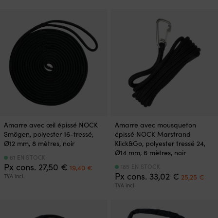
initial
actuel
était :
est :
89,99 €.
69,99 €.
Amarre avec œil épissé NOCK
Amarre avec mousqueton
Smögen, polyester 16-tressé,
épissé NOCK Marstrand
Ø12 mm, 8 mètres, noir
Klick&Go, polyester tressé 24,
Ø14 mm, 6 mètres, noir
61 EN STOCK
Le
Le
Px cons.
27,50
€
185 EN STOCK
19,40
€
prix
prix
Le
Le
Px cons.
33,02
€
TVA incl.
25,25
€
initial
actuel
prix
prix
TVA incl.
était :
est :
initial
act
27,50 €.
19,40 €.
était :
est :
33,02 €.
25,