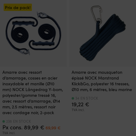
59,99 €.
38,90 €.
était :
est
79,99 €.
48,
Prix de pack!
Amarre avec ressort
Amarre avec mousqueton
d’amarrage, cosses en acier
épissé NOCK Marstrand
inoxydable et manille (Ø10
Klick&Go, polyester 16 tresses,
mm) NOCK Långedrag Y-bom,
Ø10 mm, 6 mètres, bleu marine
polyester/gomme tressé 16,
34 EN STOCK
avec ressort d’amarrage, Ø14
19,22
€
mm, 2.5 mètres, ressort noir
TVA incl.
avec cordage noir, 2-pack
238 EN STOCK
Le
Le
Px cons.
89,99
€
69,99
€
prix
prix
TVA incl.