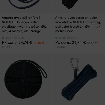
Amarre avec œil renforcé
Amarre avec cosse en acier
NOCK Gullholmen, extra
inoxydable NOCK Långedrag,
élastique, nylon tressé 24, Ø12
polyester tressé 24, Ø14 mm, 4
mm, 4 mètres, bleu/rouge
mètres, noir
186 EN STOCK
119 EN STOCK
Le
Le
Le
Le
Px cons.
24,74
€
Px cons.
24,74
€
19,40
€
12,57
€
prix
prix
prix
prix
TVA incl.
TVA incl.
initial
actuel
initial
actu
était :
est :
était :
est :
24,74 €.
19,40 €.
24,74 €.
12,5