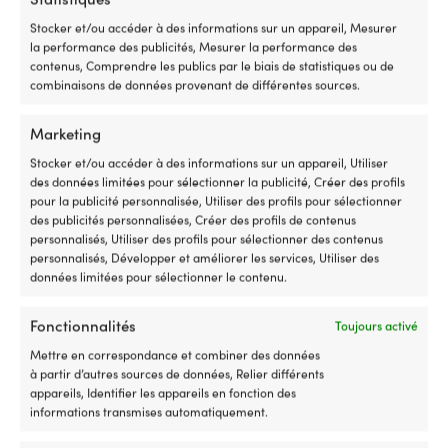
mètres, bleu marine
178 EN STOCK
Stocker et/ou accéder à des informations sur un appareil, Mesurer
Le
Le
Px cons.
21,98
€
140 EN STOCK
la performance des publicités, Mesurer la performance des
14,52
€
Le
Le
prix
prix
Px cons.
24,74
€
contenus, Comprendre les publics par le biais de statistiques ou de
12,57
€
TVA incl.
prix
prix
initial
actu
combinaisons de données provenant de différentes sources.
TVA incl.
initial
actuel
était :
est :
était :
est :
21,98 €.
14,5
Marketing
24,74 €.
12,57 €.
Stocker et/ou accéder à des informations sur un appareil, Utiliser
des données limitées pour sélectionner la publicité, Créer des profils
pour la publicité personnalisée, Utiliser des profils pour sélectionner
des publicités personnalisées, Créer des profils de contenus
personnalisés, Utiliser des profils pour sélectionner des contenus
personnalisés, Développer et améliorer les services, Utiliser des
données limitées pour sélectionner le contenu.
Fonctionnalités
Toujours activé
Amarre avec œil épissé NOCK
Amarre avec œil épissé NOCK
Mettre en correspondance et combiner des données
Smögen, polyester 24-tressé,
Smögen, polyester 24-tresses,
à partir d’autres sources de données, Relier différents
Ø14 mm, 10 mètres, bleu
Ø14 mm, 6 mètres, noir
appareils, Identifier les appareils en fonction des
marine
informations transmises automatiquement.
99 EN STOCK
Le
Le
Px cons.
25,66
€
53 EN STOCK
15,50
€