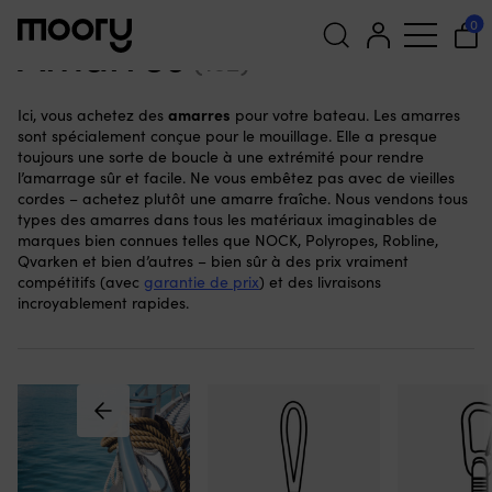
Amarrage & mouillage
-
Amarres
0
Amarres
(132)
Recherche
amarres
Ici, vous achetez des
pour votre bateau. Les amarres
pour :
sont spécialement conçue pour le mouillage. Elle a presque
toujours une sorte de boucle à une extrémité pour rendre
l’amarrage sûr et facile. Ne vous embêtez pas avec de vieilles
cordes – achetez plutôt une amarre fraîche. Nous vendons tous
types des amarres dans tous les matériaux imaginables de
marques bien connues telles que NOCK, Polyropes, Robline,
Qvarken et bien d’autres – bien sûr à des prix vraiment
compétitifs (avec
garantie de prix
) et des livraisons
incroyablement rapides.