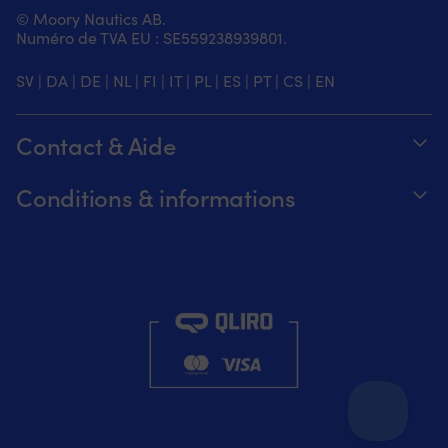
© Moory Nautics AB.
Numéro de TVA EU : SE559238939801.
SV
|
DA
|
DE
|
NL
|
FI
|
IT
|
PL
|
ES
|
PT
|
CS
|
EN
Contact & Aide
Suivez votre commande
Conditions & informations
À propos de Moory
Garantie de prix
Par téléphone 8h-20h (+46 8251546 –
Expédition & livraison
Anglais)
Retours et remboursements
Envoyez-nous un e-mail à info@moory.fr
Conditions de vente
Politique de confidentialité