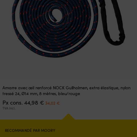
Amarre avec œil renforcé NOCK Gullholmen, extra élastique, nylon
tressé 24, Ø14 mm, 8 mètres, bleu/rouge
Le
Le
Px cons.
44,98
€
34,02
€
prix
prix
TVA incl.
initial
actuel
était :
est :
44,98 €.
34,02 €.
RECOMMANDÉ PAR MOORY