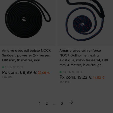
Amarre avec œil épissé NOCK
Amarre avec œil renforcé
Smögen, polyester 24-tresses,
NOCK Gullholmen, extra
Ø18 mm, 10 mètres, noir
élastique, nylon tressé 24, Ø10
mm, 4 mètres, bleu/rouge
21 EN STOCK
Le
Le
Px cons.
69,99
€
114 EN STOCK
33,05
€
prix
prix
Le
Le
Px cons.
19,22
€
TVA incl.
14,52
€
initial
actuel
prix
prix
TVA incl.
était :
est :
initial
actu
69,99 €.
33,05 €.
était :
est :
19,22 €.
14,5
1
2
…
8