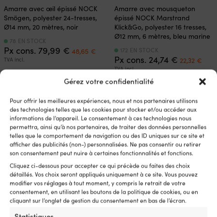
Amarre avec œil épissé NOCK
Amarre avec mousqueton
Smögen, polyester 24-tresses,
épissé NOCK Marstrand
Ø14 mm, 20 mètres, noir
Klick&Go, polyester 16 tresses,
Ø12 mm, 6 mètres, bleu marine
78 EN STOCK
Le
Le
Px cons.
79,99
€
172 EN STOCK
48,65
€
prix
prix
Le
Le
Px cons.
24,74
€
TVA incl.
22,32
€
initial
actuel
prix
prix
TVA incl.
était :
est :
initial
actu
Gérez votre confidentialité
79,99 €.
48,65 €.
était :
est :
24,74 €.
22,3
Pour offrir les meilleures expériences, nous et nos partenaires utilisons
des technologies telles que les cookies pour stocker et/ou accéder aux
informations de l’appareil. Le consentement à ces technologies nous
permettra, ainsi qu’à nos partenaires, de traiter des données personnelles
telles que le comportement de navigation ou des ID uniques sur ce site et
afficher des publicités (non-) personnalisées. Ne pas consentir ou retirer
son consentement peut nuire à certaines fonctionnalités et fonctions.
Cliquez ci-dessous pour accepter ce qui précède ou faites des choix
détaillés. Vos choix seront appliqués uniquement à ce site. Vous pouvez
modifier vos réglages à tout moment, y compris le retrait de votre
consentement, en utilisant les boutons de la politique de cookies, ou en
Amarre avec cosse en acier
Amarre avec œil épissé NOCK
cliquant sur l’onglet de gestion du consentement en bas de l’écran.
inoxydable NOCK Långedrag,
Smögen, polyester 16-tressé,
Statistiques
polyester tressé 24, Ø14 mm, 4
Ø12 mm, 6 mètres, noir