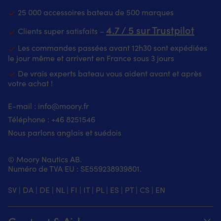
25 000 accessoires bateau de 500 marques
4.7 / 5 sur Trustpilot
Clients super satisfaits –
Les commandes passées avant 12h30 sont expédiées
le jour même et arrivent en France sous 3 jours
De vrais experts bateau vous aident avant et après
votre achat !
E-mail :
info@moory.fr
Téléphone :
+46 8251
546
Nous parlons anglais et suédois
© Moory Nautics AB.
Numéro de TVA EU : SE559238939801.
SV
|
DA
|
DE
|
NL
|
FI
|
IT
|
PL
|
ES
|
PT
|
CS
|
EN