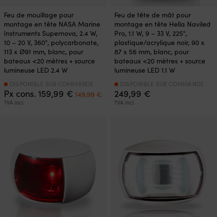
Feu de mouillage pour
Feu de tête de mât pour
montage en tête NASA Marine
montage en tête Hella Naviled
Instruments Supernova, 2.4 W,
Pro, 1.1 W, 9 – 33 V, 225°,
10 – 20 V, 360°, polycarbonate,
plastique/acrylique noir, 90 x
113 x Ø91 mm, blanc, pour
87 x 56 mm, blanc, pour
bateaux <20 mètres + source
bateaux <20 mètres + source
lumineuse LED 2.4 W
lumineuse LED 1.1 W
DISPONIBLE SUR COMMANDE
DISPONIBLE SUR COMMANDE
Le
Le
Px cons.
159,99
€
249,99
€
149,99
€
prix
prix
TVA incl.
TVA incl.
initial
actuel
était :
est :
159,99 €.
149,99 €.