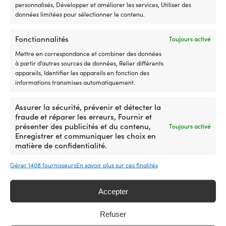
personnalisés, Développer et améliorer les services, Utiliser des
données limitées pour sélectionner le contenu.
Feu de mouillage sur pied pour
Feu de mouillage pour
Fonctionnalités
Toujours activé
montage en tête Den Haan, 25
montage en tête Den Haan, 25
W, 12 – 24 V, 360°, plastique
W, 12 – 24 V, 360°, plastique
Mettre en correspondance et combiner des données
noir, 140 x Ø92 mm, blanc, pour
noir, 140 x Ø92 mm, blanc, pour
à partir d’autres sources de données, Relier différents
bateaux <20 mètres
bateaux <20 mètres
appareils, Identifier les appareils en fonction des
informations transmises automatiquement.
1 EN STOCK (PEUT ÊTRE
DISPONIBLE SUR COMMANDE
109,99
€
COMMANDÉ)
109,99
€
Assurer la sécurité, prévenir et détecter la
TVA incl.
fraude et réparer les erreurs, Fournir et
TVA incl.
présenter des publicités et du contenu,
Toujours activé
Enregistrer et communiquer les choix en
matière de confidentialité.
Gérer 1408 fournisseurs
En savoir plus sur ces finalités
Accepter
Refuser