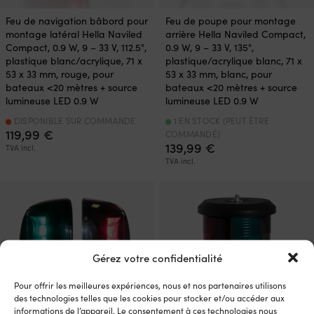
Feu de navigation bâbord pour
Feu de poupe pour montage
montage latéral Hella Naviled
arrière Hella Naviled Compact,
Compact, 0.9 W, 9 – 33 V, 112.5°,
0.9 W, 9 – 33 V, 135°,
plastique blanc/acrylique, 71 x
plastique/acrylique blanc, 71 x
53 x 33 mm, rouge, pour
53 x 33 mm, blanc, pour
bateaux <20 mètres + source
bateaux <20 mètres + source
lumineuse LED 0.9 W
lumineuse LED 0.9 W
DISPONIBLE SUR COMMANDE
1 EN STOCK (PEUT ÊTRE
119,99
€
COMMANDÉ)
139,99
€
TVA incl.
TVA incl.
Gérez votre confidentialité
Pour offrir les meilleures expériences, nous et nos partenaires utilisons
des technologies telles que les cookies pour stocker et/ou accéder aux
informations de l’appareil. Le consentement à ces technologies nous