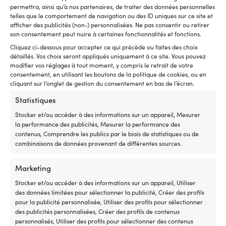
permettra, ainsi qu’à nos partenaires, de traiter des données personnelles
telles que le comportement de navigation ou des ID uniques sur ce site et
Sets de feux de navigation
Feu de navigation combiné
afficher des publicités (non-) personnalisées. Ne pas consentir ou retirer
pour montage latéral Lalizas
pour montage sur pont Den
son consentement peut nuire à certaines fonctionnalités et fonctions.
FOS LED 20 Set Port &
Haan, 25 W, 12 – 24 V,
Cliquez ci-dessous pour accepter ce qui précède ou faites des choix
Starboard sideLights, 1.5 W, 12
112.5°/112.5°/135°, plastique
détaillés. Vos choix seront appliqués uniquement à ce site. Vous pouvez
– 24 V, 112.5°, plastique noir, 90
noir/acier inoxydable, 140 x
modifier vos réglages à tout moment, y compris le retrait de votre
x 65 x 38 mm, rouge/vert, pour
Ø92 mm, blanc/vert/rouge,
consentement, en utilisant les boutons de la politique de cookies, ou en
bateaux <20 mètres + source
pour bateaux <20 mètres
cliquant sur l’onglet de gestion du consentement en bas de l’écran.
lumineuse LED 2 x 1,5 W
DISPONIBLE SUR COMMANDE
Statistiques
129,99
€
DISPONIBLE SUR COMMANDE
109,99
€
Stocker et/ou accéder à des informations sur un appareil, Mesurer
TVA incl.
la performance des publicités, Mesurer la performance des
TVA incl.
contenus, Comprendre les publics par le biais de statistiques ou de
combinaisons de données provenant de différentes sources.
Marketing
Stocker et/ou accéder à des informations sur un appareil, Utiliser
des données limitées pour sélectionner la publicité, Créer des profils
pour la publicité personnalisée, Utiliser des profils pour sélectionner
des publicités personnalisées, Créer des profils de contenus
personnalisés, Utiliser des profils pour sélectionner des contenus