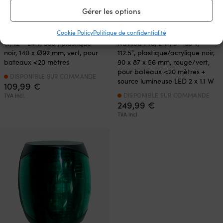
Gérer les options
Feu de signalisation pour
Feu de navigation combiné
Cookie Policy
Politique de confidentialité
montage en tête Den Haan, 25
pour montage central Hella
W, 12 – 24 V, 360°, plastique
Naviled Pro, 2 W, 9 – 33 V,
noir, 140 x Ø92 mm, vert, pour
112.5°, plastique/acrylique noir,
bateaux <20 mètres
90 x 87 x 56 mm, rouge/vert,
pour bateaux <20 mètres +
DISPONIBLE SUR COMMANDE
source lumineuse LED 2 x 1.1 W
109,99
€
DISPONIBLE SUR COMMANDE
TVA incl.
249,99
€
TVA incl.