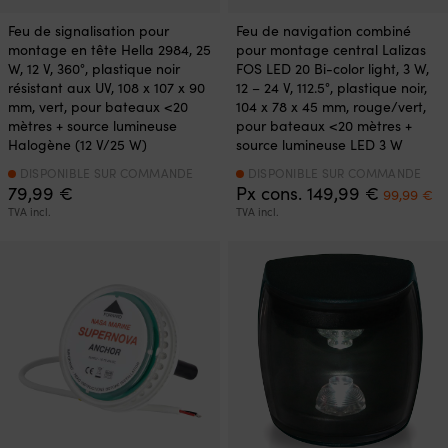
Feu de signalisation pour
Feu de navigation combiné
montage en tête Hella 2984, 25
pour montage central Lalizas
W, 12 V, 360°, plastique noir
FOS LED 20 Bi-color light, 3 W,
résistant aux UV, 108 x 107 x 90
12 – 24 V, 112.5°, plastique noir,
mm, vert, pour bateaux <20
104 x 78 x 45 mm, rouge/vert,
mètres + source lumineuse
pour bateaux <20 mètres +
Halogène (12 V/25 W)
source lumineuse LED 3 W
DISPONIBLE SUR COMMANDE
DISPONIBLE SUR COMMANDE
Le
L
79,99
€
Px cons.
149,99
€
99,99
€
prix
pr
TVA incl.
TVA incl.
initial
ac
était :
es
149,99 €
99